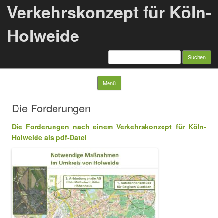
Verkehrskonzept für Köln-
Holweide
Suchen
nach:
Springe zum Inhalt
Menü
Die Forderungen
Die Forderungen nach einem Verkehrskonzept für Köln-
Holweide als pdf-Datei