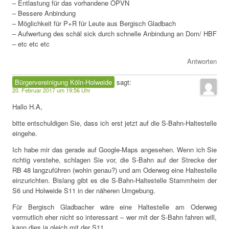
– Entlastung für das vorhandene ÖPVN
– Bessere Anbindung
– Möglichkeit für P+R für Leute aus Bergisch Gladbach
– Aufwertung des schäl sick durch schnelle Anbindung an Dom/ HBF
– etc etc etc
Antworten
Bürgervereinigung Köln-Holweide
sagt:
20. Februar 2017 um 19:56 Uhr
Hallo H.A,
bitte entschuldigen Sie, dass ich erst jetzt auf die S-Bahn-Haltestelle
eingehe.
Ich habe mir das gerade auf Google-Maps angesehen. Wenn ich Sie
richtig verstehe, schlagen Sie vor, die S-Bahn auf der Strecke der
RB 48 langzuführen (wohin genau?) und am Oderweg eine Haltestelle
einzurichten. Bislang gibt es die S-Bahn-Haltestelle Stammheim der
S6 und Holweide S11 in der näheren Umgebung.
Für Bergisch Gladbacher wäre eine Haltestelle am Oderweg
vermutlich eher nicht so interessant – wer mit der S-Bahn fahren will,
kann dies ja gleich mit der S11.