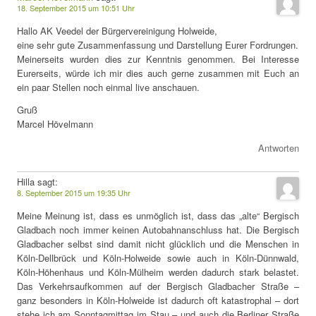
18. September 2015 um 10:51 Uhr
Hallo AK Veedel der Bürgervereinigung Holweide,
eine sehr gute Zusammenfassung und Darstellung Eurer Fordrungen.
Meinerseits wurden dies zur Kenntnis genommen. Bei Interesse
Eurerseits, würde ich mir dies auch gerne zusammen mit Euch an
ein paar Stellen noch einmal live anschauen.
Gruß
Marcel Hövelmann
Antworten
Hilla
sagt:
8. September 2015 um 19:35 Uhr
Meine Meinung ist, dass es unmöglich ist, dass das „alte“ Bergisch
Gladbach noch immer keinen Autobahnanschluss hat. Die Bergisch
Gladbacher selbst sind damit nicht glücklich und die Menschen in
Köln-Dellbrück und Köln-Holweide sowie auch in Köln-Dünnwald,
Köln-Höhenhaus und Köln-Mülheim werden dadurch stark belastet.
Das Verkehrsaufkommen auf der Bergisch Gladbacher Straße –
ganz besonders in Köln-Holweide ist dadurch oft katastrophal – dort
stehe ich am Sonntagmittag im Stau – und auch die Berliner Straße