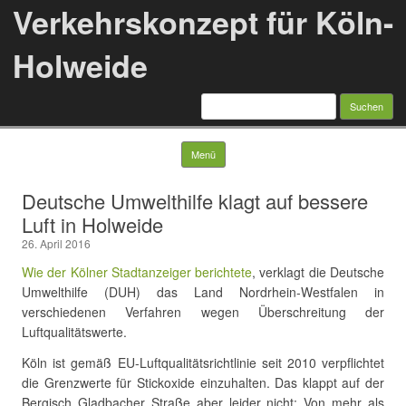
Verkehrskonzept für Köln-
Holweide
Suchen
nach:
Springe zum Inhalt
Menü
Deutsche Umwelthilfe klagt auf bessere
Luft in Holweide
26. April 2016
Wie der Kölner Stadtanzeiger berichtete
, verklagt die Deutsche
Umwelthilfe (DUH) das Land Nordrhein-Westfalen in
verschiedenen Verfahren wegen Überschreitung der
Luftqualitätswerte.
Köln ist gemäß EU-Luftqualitätsrichtlinie seit 2010 verpflichtet
die Grenzwerte für Stickoxide einzuhalten. Das klappt auf der
Bergisch Gladbacher Straße aber leider nicht: Von mehr als